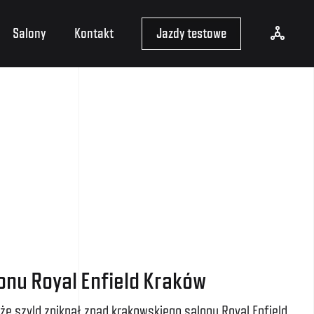
Salony
Kontakt
Jazdy testowe
onu Royal Enfield Kraków
 że szyld zniknął znad krakowskiego salonu Royal Enfield.