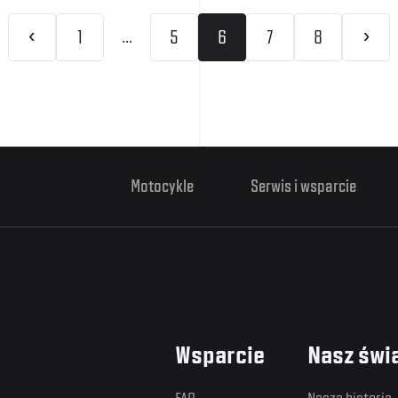
‹
›
…
1
5
6
7
8
Motocykle
Serwis i wsparcie
Wsparcie
Nasz świ
FAQ
Nasza historia