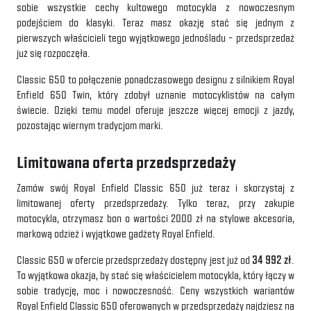
sobie wszystkie cechy kultowego motocykla z nowoczesnym
podejściem do klasyki. Teraz masz okazję stać się jednym z
pierwszych właścicieli tego wyjątkowego jednośladu – przedsprzedaż
już się rozpoczęła.
Classic 650 to połączenie ponadczasowego designu z silnikiem Royal
Enfield 650 Twin, który zdobył uznanie motocyklistów na całym
świecie. Dzięki temu model oferuje jeszcze więcej emocji z jazdy,
pozostając wiernym tradycjom marki.
Limitowana oferta przedsprzedaży
Zamów swój Royal Enfield Classic 650 już teraz i skorzystaj z
limitowanej oferty przedsprzedaży. Tylko teraz, przy zakupie
motocykla, otrzymasz bon o wartości 2000 zł na stylowe akcesoria,
markową odzież i wyjątkowe gadżety Royal Enfield.
Classic 650 w ofercie przedsprzedaży dostępny jest już od
34 992 zł
.
To wyjątkowa okazja, by stać się właścicielem motocykla, który łączy w
sobie tradycję, moc i nowoczesność. Ceny wszystkich wariantów
Royal Enfield Classic 650 oferowanych w przedsprzedaży najdziesz na