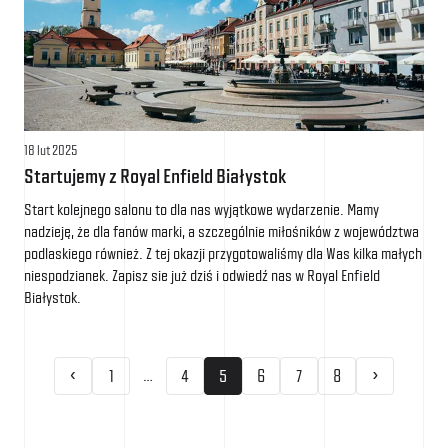
18 lut 2025
Startujemy z Royal Enfield Białystok
Start kolejnego salonu to dla nas wyjątkowe wydarzenie. Mamy
nadzieję, że dla fanów marki, a szczególnie miłośników z województwa
podlaskiego również. Z tej okazji przygotowaliśmy dla Was kilka małych
niespodzianek. Zapisz sie już dziś i odwiedź nas w Royal Enfield
Białystok.
‹
›
…
1
4
5
6
7
8