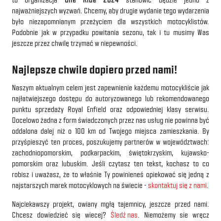
najważniejszych wyzwań. Chcemy, aby drugie wydanie tego wydarzenia
było niezapomnianym przeżyciem dla wszystkich motocyklistów.
Podobnie jak w przypadku powitania sezonu, tak i tu musimy Was
jeszcze przez chwilę trzymać w niepewności.
Najlepsze chwile dopiero przed nami!
Naszym aktualnym celem jest zapewnienie każdemu motocykliście jak
najłatwiejszego dostępu do autoryzowanego lub rekomendowanego
punktu sprzedaży Royal Enfield oraz odpowiedniej klasy serwisu.
Docelowo żadna z form świadczonych przez nas usług nie powinna być
oddalona dalej niż o 100 km od Twojego miejsca zamieszkania. By
przyśpieszyć ten proces, poszukujemy partnerów w województwach:
zachodniopomorskim, podkarpackim, świętokrzyskim, kujawsko-
pomorskim oraz lubuskim. Jeśli czytasz ten tekst, kochasz to co
robisz i uważasz, że to właśnie Ty powinieneś opiekować się jedną z
najstarszych marek motocyklowych na świecie -
skontaktuj się z nami
.
Najciekawszy projekt, owiany mgłą tajemnicy, jeszcze przed nami.
Chcesz dowiedzieć się wiecej?
Śledź nas
. Niemożemy sie wręcz