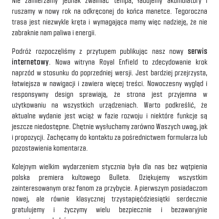
Nie zamierzamy jednak zwalniać tempa, ładujemy akumulatory i
ruszamy w nowy rok na odkręconej do końca manetce. Tegoroczna
trasa jest niezwykle kręta i wymagająca mamy więc nadzieję, że nie
zabraknie nam paliwa i energii.
Podróż rozpoczęliśmy z przytupem publikując nasz nowy
serwis
internetowy
. Nowa witryna Royal Enfield to zdecydowanie krok
naprzód w stosunku do poprzedniej wersji. Jest bardziej przejrzysta,
łatwiejsza w nawigacji i zawiera więcej treści. Nowoczesny wygląd i
responsywny design sprawiają, że strona jest przyjemna w
użytkowaniu na wszystkich urządzeniach. Warto podkreślić, że
aktualne wydanie jest wciąż w fazie rozwoju i niektóre funkcje są
jeszcze niedostępne. Chętnie wysłuchamy zarówno Waszych uwag, jak
i propozycji. Zachęcamy do kontaktu za pośrednictwem formularza lub
pozostawienia komentarza.
Kolejnym wielkim wydarzeniem stycznia była dla nas bez wątpienia
polska premiera kultowego Bulleta. Dziękujemy wszystkim
zainteresowanym oraz fanom za przybycie. A pierwszym posiadaczom
nowej, ale równie klasycznej trzystapięćdziesiątki serdecznie
gratulujemy i życzymy wielu bezpiecznie i bezawaryjnie