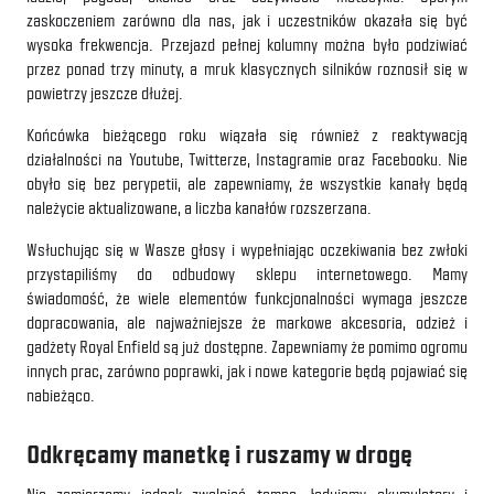
zaskoczeniem zarówno dla nas, jak i uczestników okazała się być
wysoka frekwencja. Przejazd pełnej kolumny można było podziwiać
przez ponad trzy minuty, a mruk klasycznych silników roznosił się w
powietrzy jeszcze dłużej.
Końcówka bieżącego roku wiązała się również z reaktywacją
działalności na Youtube, Twitterze, Instagramie oraz Facebooku. Nie
obyło się bez perypetii, ale zapewniamy, że wszystkie kanały będą
należycie aktualizowane, a liczba kanałów rozszerzana.
Wsłuchując się w Wasze głosy i wypełniając oczekiwania bez zwłoki
przystapiliśmy do odbudowy sklepu internetowego. Mamy
świadomość, że wiele elementów funkcjonalności wymaga jeszcze
dopracowania, ale najważniejsze że markowe akcesoria, odzież i
gadżety Royal Enfield są już dostępne. Zapewniamy że pomimo ogromu
innych prac, zarówno poprawki, jak i nowe kategorie będą pojawiać się
nabieżąco.
Odkręcamy manetkę i ruszamy w drogę