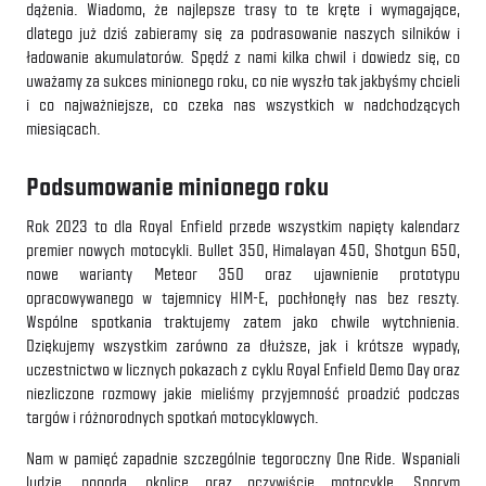
dążenia. Wiadomo, że najlepsze trasy to te kręte i wymagające,
dlatego już dziś zabieramy się za podrasowanie naszych silników i
ładowanie akumulatorów. Spędź z nami kilka chwil i dowiedz się, co
uważamy za sukces minionego roku, co nie wyszło tak jakbyśmy chcieli
i co najważniejsze, co czeka nas wszystkich w nadchodzących
miesiącach.
Podsumowanie minionego roku
Rok 2023 to dla Royal Enfield przede wszystkim napięty kalendarz
premier nowych motocykli. Bullet 350, Himalayan 450, Shotgun 650,
nowe warianty Meteor 350 oraz ujawnienie prototypu
opracowywanego w tajemnicy HIM-E, pochłonęły nas bez reszty.
Wspólne spotkania traktujemy zatem jako chwile wytchnienia.
Dziękujemy wszystkim zarówno za dłuższe, jak i krótsze wypady,
uczestnictwo w licznych pokazach z cyklu Royal Enfield Demo Day oraz
niezliczone rozmowy jakie mieliśmy przyjemność proadzić podczas
targów i różnorodnych spotkań motocyklowych.
Nam w pamięć zapadnie szczególnie tegoroczny One Ride. Wspaniali
ludzie, pogoda, okolice oraz oczywiście motocykle. Sporym