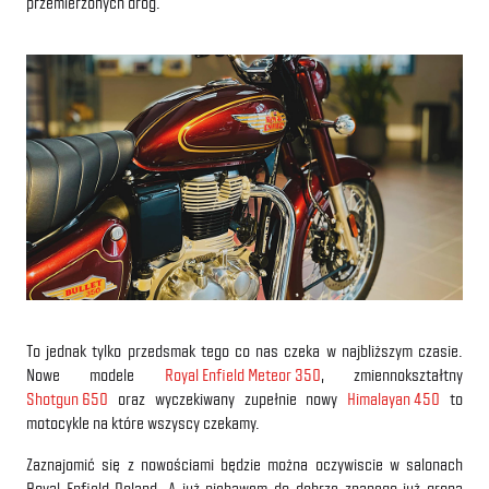
przemierzonych dróg.
To jednak tylko przedsmak tego co nas czeka w najbliższym czasie.
Nowe modele
Royal Enfield Meteor 350
, zmiennokształtny
Shotgun 650
oraz wyczekiwany zupełnie nowy
Himalayan 450
to
motocykle na które wszyscy czekamy.
Zaznajomić się z nowościami będzie można oczywiscie w salonach
Royal Enfield Poland. A już niebawem do dobrze znanego już grona