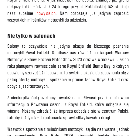
dołączy także Łódź. Już 24 lutego przy ul. Rokicińskiej 142 startuje
nasz zupełnie
nowy salon
. Nam pozostaje już jedynie zaprosić
wszystkich miłośników motocykli do odziedzin.
Nie tylko w salonach
Salony to oczywiście nie jedyna okazja do bliższego poznania
motocykli Royal Enfield. Spotkasz nas również na targach Warsaw
Motorcycle Show, Poznań Motor Show 2023 oraz we Wrocławiu. Jak co
roku planujemy również całą serię
Royal Enfield Demo Day
, o których
opowiemy szerzej już niebawem. To świetna okazja do zapoznania się z
pełną ofertą motocykli, spotkania w gronie fanów Royal Enfield oraz
odbycia jazd testowych.
Z niecierpliwością czekamy również na możliwość przekazania Wam
informacji o Powitaniu sezonu z Royal Enfield, które odbędzie się
wiosną. Możemy zdradzić, że impreza odbędzie się w centrum Polski,
tak aby każdy miał do pokonania sprawiedliwy kawałek drogi.
Wszystkie spotkania z miłośnikami motocykli są dla nas ważne, jednak
to organizacja
One Ride 2024
stanowić będzie jedno z