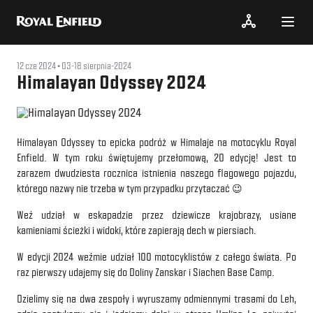
12 cze 2024
03-18 sierpnia-2024
Himalayan Odyssey 2024
Himalayan Odyssey to epicka podróż w Himalaje na motocyklu Royal
Enfield. W tym roku świętujemy przełomową, 20 edycję! Jest to
zarazem dwudziesta rocznica istnienia naszego flagowego pojazdu,
którego nazwy nie trzeba w tym przypadku przytaczać 😉
Weź udział w eskapadzie przez dziewicze krajobrazy, usiane
kamieniami ścieżki i widoki, które zapierają dech w piersiach.
W edycji 2024 weźmie udział 100 motocyklistów z całego świata. Po
raz pierwszy udajemy się do Doliny Zanskar i Siachen Base Camp.
Dzielimy się na dwa zespoły i wyruszamy odmiennymi trasami do Leh,