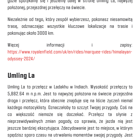
gdzie spotykamy się i jedziemy dalej w stronę Umling La, najwyżej
położonej, przejezdnej przełęczy na świecie.
Niezależnie od tego, który zespół wybierzesz, pokonasz niesamowitą
trasę, odznaczając wszystkie kluczowe lokalizacje na trasie i
pokonując około 3000 km.
Więcej informacji i zapisy:
https://www.royalenfield.com/uk/en/rides/marquee-rides/himalayan-
odyssey-2024/
Umling La
Umling La to przełęcz w Ladakhu w Indiach. Wysokość przełęczy to
5,882.64 m n.p.m. Jest to najwyżej położona na świecie przejezdna
droga i przełęcz, która obecnie znajduje się na liście życzeń niemal
każdego motocyklisty. Oznaczałoby to szczyt Twojej przygody. Coś na
co większość niemoże się doczekać. Przełęcz ta słynie z
nieprzewidywalnych zmian pogody, co sprawia, że ​​jazda nią jest
jeszcze bardziej ekscytująca. Zdecydowanie jest to miejsce, w którym
spędzisz sporo czasu na utrwalaniu momentów swojej przygody. Jest