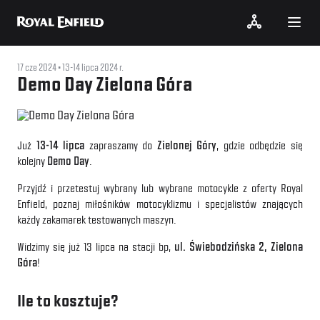
17 cze 2024
13-14 lipca 2024 r.
Demo Day Zielona Góra
Już
13-14 lipca
zapraszamy do
Zielonej Góry
, gdzie odbędzie się
kolejny
Demo Day
.
Przyjdź i przetestuj wybrany lub wybrane motocykle z oferty Royal
Enfield, poznaj miłośników motocyklizmu i specjalistów znających
każdy zakamarek testowanych maszyn.
Widzimy się już 13 lipca na stacji bp,
ul. Świebodzińska 2, Zielona
Góra
!
Ile to kosztuje?