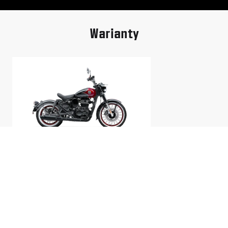
Warianty
Rave Red
27 155 zł