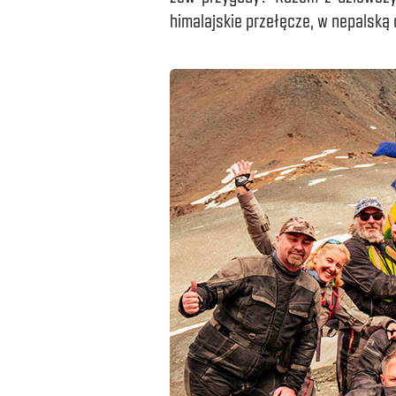
himalajskie przełęcze, w nepalską