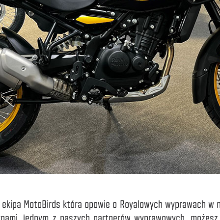
ę ekipa MotoBirds która opowie o Royalowych wyprawach w n
nami, jednym z naszych partnerów wyprawowych, możesz 