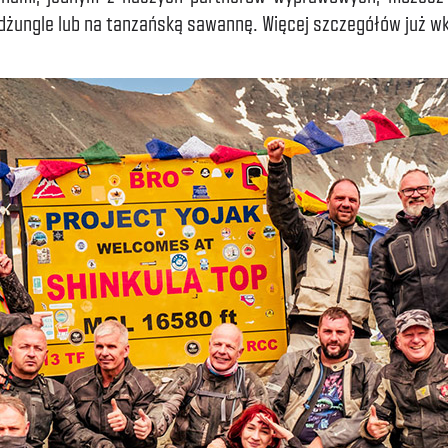
 dżungle lub na tanzańską sawannę. Więcej szczegółów już w