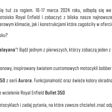
ię tuż za rogiem. 16-17 marca 2024 roku, odbędą się we
stoisko Royal Enfield i zobaczyć z bliska nasze najnowsz
wym klimacie, jak i konstrukcjami które zagościły w ofercie
sku?
alayana
”! Bądź jednym z pierwszych, którzy zobaczą jeden 
lonowy, inspirowany światem customowych motocykli bobber 
350
z serii
Aurora
. Funkcjonalność oraz świeże kolory skradn
 wcielenie Royal Enfield
Bullet 350
tocyklach i zadaj pytania, na które zawsze chciałeś znać od