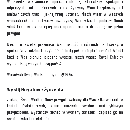
W święta wielkanocne oprócz rodzinnej atmosfery, spokoju i
odpoczynku od codziennych trosk, życzymy Wam bezpiecznych i
malowniczych tras i jaknajmniej usterek. Niech wiatr w waszych
włosach i słońce na twarzy towarzyszą Wam w każdej podróży. Niech
silnik brzęczy jak najlepiej nastrojona gitara, a droga będzie pełna
przygód.
Niech te święta przyniosą Wam radość i uśmiech na twarzy, a
spotkania z rodziną i przyjaciółmi będą pełne ciepła i miłości. A jeśli
ktoś z Was planuje jajeczne wyścigi, niech wasze Royal Enfieldy
wyprzedzają wszystkie zające!😉
Wesołych Świąt Wielkanocnych! 🐣🌸🏍️
Wyślij Royalowe życzenia
Z okazji Świat Wielkiej Nocy przygotowaliśmy dla Was kilka wariantów
kartek światecznych, które możecie wysłać motocyklowym
przyjaciołom. Wystarczy kliknąć w wybrany obrazek i zapisać go na
swoim dysku lub telefonie.