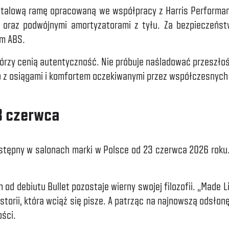
stalową ramę opracowaną we współpracy z Harris Performan
 oraz podwójnymi amortyzatorami z tyłu. Za bezpieczeńs
em ABS.
órzy cenią autentyczność. Nie próbuje naśladować przeszłośc
wo z osiągami i komfortem oczekiwanymi przez współczesnych
3 czerwca
dostępny w salonach marki w Polsce od 23 czerwca 2026 roku
od debiutu Bullet pozostaje wierny swojej filozofii. „Made Li
istorii, która wciąż się pisze. A patrząc na najnowszą odsło
ości.