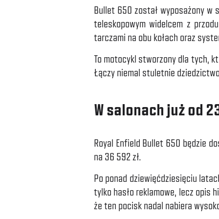
Bullet 650 został wyposażony w 
teleskopowym widelcem z przodu
tarczami na obu kołach oraz syst
To motocykl stworzony dla tych, kt
Łączy niemal stuletnie dziedzict
W salonach już od 2
Royal Enfield Bullet 650 będzie 
na 36 592 zł.
Po ponad dziewięćdziesięciu latach 
tylko hasło reklamowe, lecz opis h
że ten pocisk nadal nabiera wysok