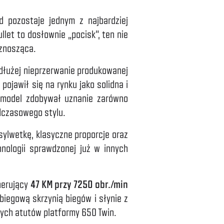
 pozostaje jednym z najbardziej
let to dosłownie „pocisk”, ten nie
wznosząca.
dłużej nieprzerwanie produkowanej
 pojawił się na rynku jako solidna i
 model zdobywał uznanie zarówno
dczasowego stylu.
sylwetkę, klasyczne proporcje oraz
hnologii sprawdzonej już w innych
nerujący
47 KM przy 7250 obr./min
biegową skrzynią biegów i słynie z
szych atutów platformy 650 Twin.