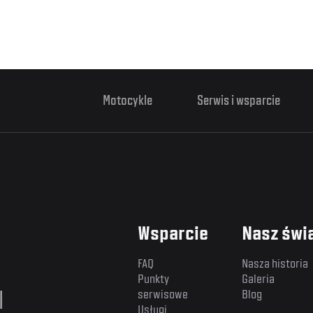
Motocykle
Serwis i wsparcie
Wsparcie
Nasz świ
FAQ
Nasza historia
Punkty
Galeria
l
serwisowe
Blog
Usługi