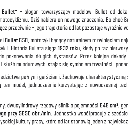
 Bullet”
– slogan towarzyszący modelowi Bullet od dekad
motocyklizmu. Dziś nabiera on nowego znaczenia. Bo choć Bul
ęcz przeciwnie – jego trajektoria od lat pozostaje wyraźnie 
del
Bullet 650
, motocykl będący naturalnym rozwinięciem naj
kli. Historia Bulleta sięga
1932 roku
, kiedy po raz pierwszy
o pokonywania długich dystansów. Przez kolejne dekady
 i służb mundurowych, stając się symbolem trwałości i pona
iedzictwa pełnymi garściami. Zachowuje charakterystyczną 
ją ten model, jednocześnie korzystając z nowoczesnej tec
ny, dwucylindrowy rzędowy silnik o pojemności
648 cm³
, ge
go przy 5650 obr./min
. Jednostka współpracuje z sześcio
ysokiej kultury pracy, które od lat stanowią jeden z najwięk