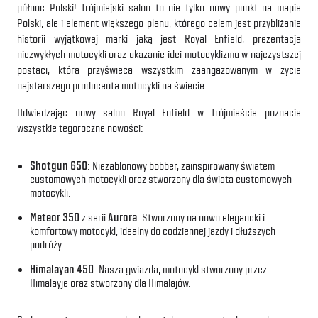
północ Polski! Trójmiejski salon to nie tylko nowy punkt na mapie
Polski, ale i element większego planu, którego celem jest przybliżanie
historii wyjątkowej marki jaką jest Royal Enfield, prezentacja
niezwykłych motocykli oraz ukazanie idei motocyklizmu w najczystszej
postaci, która przyświeca wszystkim zaangażowanym w życie
najstarszego producenta motocykli na świecie.
Odwiedzając nowy salon Royal Enfield w Trójmieście poznacie
wszystkie tegoroczne nowości:
Shotgun 650
: Niezablonowy bobber, zainspirowany światem
customowych motocykli oraz stworzony dla świata customowych
motocykli.
Meteor 350
z serii
Aurora
: Stworzony na nowo elegancki i
komfortowy motocykl, idealny do codziennej jazdy i dłuższych
podróży.
Himalayan 450
: Nasza gwiazda, motocykl stworzony przez
Himalayje oraz stworzony dla Himalajów.