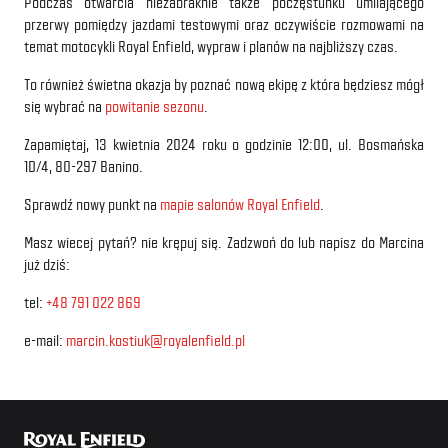
Podczas otwarcia niezabraknie także poczęstunku umilającego
przerwy pomiędzy jazdami testowymi oraz oczywiście rozmowami na
temat motocykli Royal Enfield, wypraw i planów na najbliższy czas.
To również świetna okazja by poznać nową ekipę z która będziesz mógł
się wybrać na
powitanie sezonu
.
Zapamiętaj, 13 kwietnia 2024 roku o godzinie 12:00, ul. Bosmańska
1D/4, 80-297 Banino.
Sprawdź nowy punkt na
mapie salonów Royal Enfield
.
Masz wiecej pytań? nie krępuj się. Zadzwoń do lub napisz do Marcina
już dziś:
tel:
+48 791 022 869
e-mail:
marcin.kostiuk@royalenfield.pl