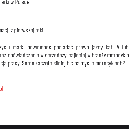
arki w Polsce
cji z pierwszej ręki
yciu marki powinieneś posiadać prawo jazdy kat. A lub
eż doświadczenie w sprzedaży, najlepiej w branży motocykl
acja pracy. Serce zaczęło silniej bić na myśl o motocyklach?
pl