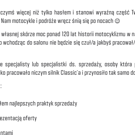
e czymś więcej niż tylko hasłem i stanowi wyraźną część 
. Nam motocykle i podróże wręcz śnią się po nocach 😉
na własnej skórze moc ponad 120 lat historii motocyklizmu w 
go wchodząc do salonu nie będzie się czuł/a jakbyś pracował
 specjalisty lub specjalistki ds. sprzedaży, osoby która
tko pracowało niczym silnik Classic`a i przynosiło tak samo d
:
em najlepszych praktyk sprzedaży
ezentacją oferty
entami