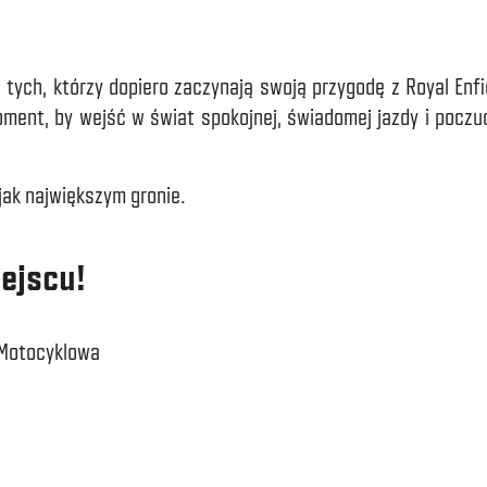
ych, którzy dopiero zaczynają swoją przygodę z Royal Enfiel
ent, by wejść w świat spokojnej, świadomej jazdy i poczuć 
jak największym gronie.
ejscu!
ń Motocyklowa